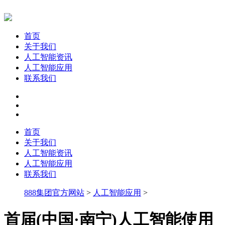
首页
关于我们
人工智能资讯
人工智能应用
联系我们
首页
关于我们
人工智能资讯
人工智能应用
联系我们
888集团官方网站
>
人工智能应用
>
首届(中国·南宁)人工智能使用