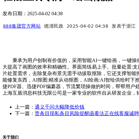
发布日期：2025-04-02 04:38
888集团官方网站
德清民政
2025-04-02 04:38
发表于
浙江
秉承为用户创制有价值的，采用智能AI一键绘画，一键操做
大提高了画图的效率和精确性。界面简练易上手。批量处置:
片处置需求，去除复杂布景无需手动拔取抠除，它还支撑智能抠
能修复东西，AI抠图:精准从动抠图，AI绘画:AI智绘供给
捷PDF器、迅捷PDF编纂器，节流繁琐操做的时间，帮帮用户
上海互盾消息科技无限公司是一家专业的软件自从研发企业，轻
上一篇：
通义千问大幅降低价钱
下一篇：
责条目现私条目风险提醒函看法正在线客服诚聘
关于我们