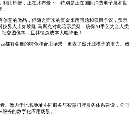
商，利用矫捷，正在此布景下，特别是正在国际消费电子展和世
率，
有创意的做品，但随之而来的资金来历问题和项目争议，预示
技界人士如埃隆·马斯克对此暗示质疑，确保AI手艺为全人类
、社交图像等，且其锻炼成本大幅降低！
，每种东西都有各自的特色和合用场景。更表了然开源模子的潜力。借
引导者。致力于地名地址协同服务与智慧门牌服务体系建设，公司
来服务的数字化应用场景。