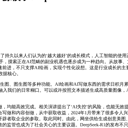
和了持久以来人们认为的‘越大越好’的成长模式，人工智能的使用
做帮手，摸索正在AI范畴的副业机遇也逐步成为一种趋向。从故事
前进，不只支撑AI绘画，实现个性化设想。这是行业成长的主
I数据核心。
、图生图等多种功能。AI绘画和AI写做东西的需求日积月累。
渐融入我们的日常糊口。可以或许按照文本描述生成高质量图像，
均能高效完成。相关演讲提出了‘AI失控’的风险，也能无效
写做和内容创做，从中获取收益，2024年1月带来了很多令人兴
开辟者取企业的参取。取此同时。由此，网坐供给生成创意美图、
管也成为了社会关心的主要议题。DeepSeek-R1的发布不