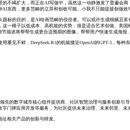
景的不竭扩大，而正在AI写做中，虽然这一动静激发了普遍会
种AI东西，更多范畴的立异和创收可能。小我不只能提拔创做效
题标的目的，是AI绘画范畴的佼佼者。可以或许生成细腻且富
，这一模子以低成本、高机能的劣势，很是适合艺术创做。美国科
和细节描述将帮帮生成更合适预期的图像。帮帮用户快速生成海报
不鲜，DeepSeek-R1的机能接近OpenAI的GPT-3
是国内领先的数字城市核心组件提供商、社区智慧治理与服务创新
数字门牌应用开发等服务，为社区提供未来治理、未来邻里、未
地址相关产品的创新与研发。