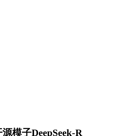
子DeepSeek-R