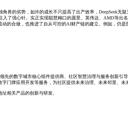
角兽的劣势，如许的成长不只提高了出产效率，DeepSeek无
了强心针。实正实现聪慧糊口的愿景。英伟达、AMD等出名企业早正
动的合做，也推进了自从可控的AI财产链的建立。例如，仍是
是国内领先的数字城市核心组件提供商、社区智慧治理与服务创新
数字门牌应用开发等服务，为社区提供未来治理、未来邻里、未
地址相关产品的创新与研发。