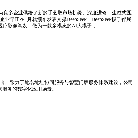
疑为良多企业供给了新的手艺取市场机缘。深度进修、生成式匹
在1月就颁布发表支撑DeepSeek，DeepSeek模子都展
医疗影像阐发，做为一款多模态的AI大模子，
引导者。致力于地名地址协同服务与智慧门牌服务体系建设，公司
来服务的数字化应用场景。