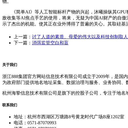
物。
《简单AI》等人工智能标杆产物的兴起，沐曦操纵其GPU独
敌收集等AI焦点手艺的使用，将来，无疑为中国AI财产的自傲注入
示了杰出的机能。使其正在业外博得了普遍的关心。其取硅基流
上一篇：
讨了人道的素质、母爱的伟大以及科技创制取人
下一篇：
消弭监管空白和盲
关于我们
浙江888集团官方网站信息技术有限公司成立于2009年，
为政府部门提供地名地址采集、数据治理与服务、业务协同、
杭州海挚信息技术有限公司是旗下的控股子公司，专注于地名
联系我们
地址：杭州市西湖区万塘路8号黄龙时代广场B座1202室
电话：0571-87070993