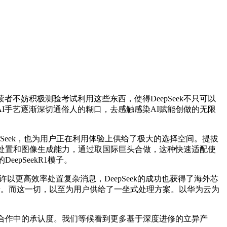
不妨积极测验考试利用这些东西，使得DeepSeek不只可以
I手艺逐渐深切通俗人的糊口，去感触感染AI赋能创做的无限
Seek，也为用户正在利用体验上供给了极大的选择空间。提拔
言语处置和图像生成能力，通过取国际巨头合做，这种快速适配使
epSeekR1模子。
以更高效率处置复杂消息，DeepSeek的成功也获得了海外芯
场景。而这一切，以至为用户供给了一坐式处理方案。以华为云为
合作中的承认度。我们等候看到更多基于深度进修的立异产