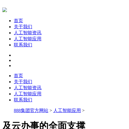
首页
关于我们
人工智能资讯
人工智能应用
联系我们
首页
关于我们
人工智能资讯
人工智能应用
联系我们
888集团官方网站
>
人工智能应用
>
及云办事的全面支撑