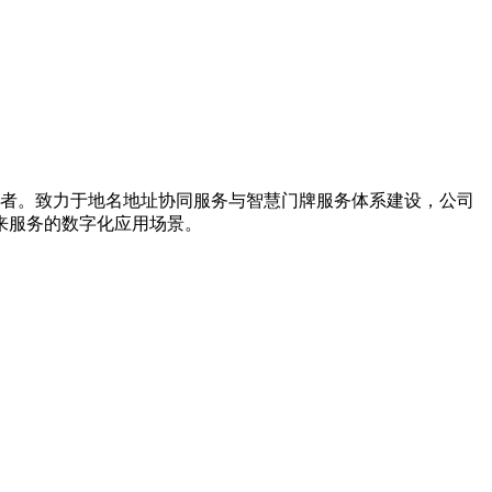
引导者。致力于地名地址协同服务与智慧门牌服务体系建设，公司
来服务的数字化应用场景。