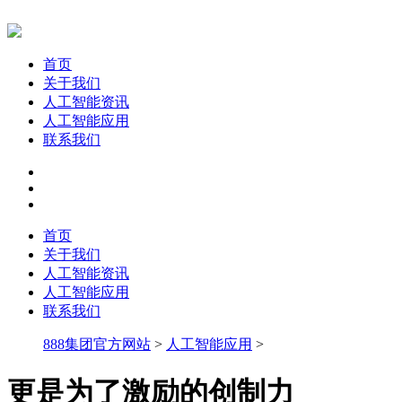
首页
关于我们
人工智能资讯
人工智能应用
联系我们
首页
关于我们
人工智能资讯
人工智能应用
联系我们
888集团官方网站
>
人工智能应用
>
更是为了激励的创制力