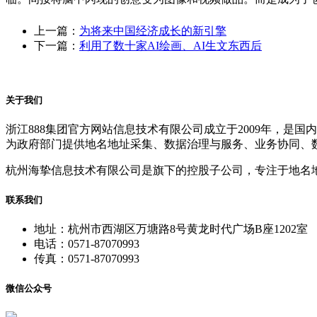
上一篇：
为将来中国经济成长的新引擎
下一篇：
利用了数十家AI绘画、AI生文东西后
关于我们
浙江888集团官方网站信息技术有限公司成立于2009年，
为政府部门提供地名地址采集、数据治理与服务、业务协同、
杭州海挚信息技术有限公司是旗下的控股子公司，专注于地名
联系我们
地址：杭州市西湖区万塘路8号黄龙时代广场B座1202室
电话：0571-87070993
传真：0571-87070993
微信公众号