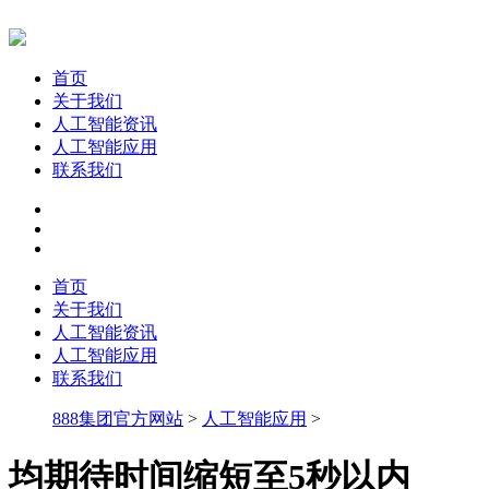
首页
关于我们
人工智能资讯
人工智能应用
联系我们
首页
关于我们
人工智能资讯
人工智能应用
联系我们
888集团官方网站
>
人工智能应用
>
均期待时间缩短至5秒以内