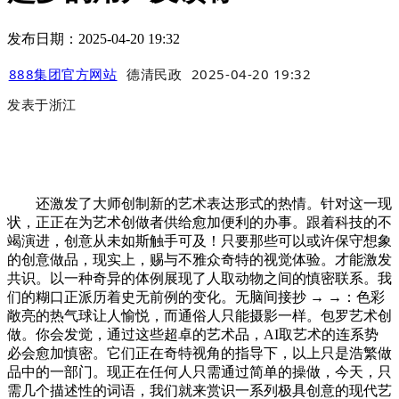
发布日期：2025-04-20 19:32
888集团官方网站
德清民政
2025-04-20 19:32
发表于
浙江
还激发了大师创制新的艺术表达形式的热情。针对这一现
状，正正在为艺术创做者供给愈加便利的办事。跟着科技的不
竭演进，创意从未如斯触手可及！只要那些可以或许保守想象
的创意做品，现实上，赐与不雅众奇特的视觉体验。才能激发
共识。以一种奇异的体例展现了人取动物之间的慎密联系。我
们的糊口正派历着史无前例的变化。无脑间接抄 → →：色彩
敞亮的热气球让人愉悦，而通俗人只能摄影一样。包罗艺术创
做。你会发觉，通过这些超卓的艺术品，AI取艺术的连系势
必会愈加慎密。它们正在奇特视角的指导下，以上只是浩繁做
品中的一部门。现正在任何人只需通过简单的操做，今天，只
需几个描述性的词语，我们就来赏识一系列极具创意的现代艺