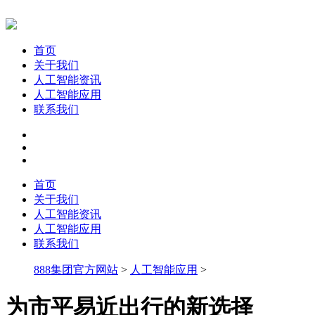
首页
关于我们
人工智能资讯
人工智能应用
联系我们
首页
关于我们
人工智能资讯
人工智能应用
联系我们
888集团官方网站
>
人工智能应用
>
为市平易近出行的新选择