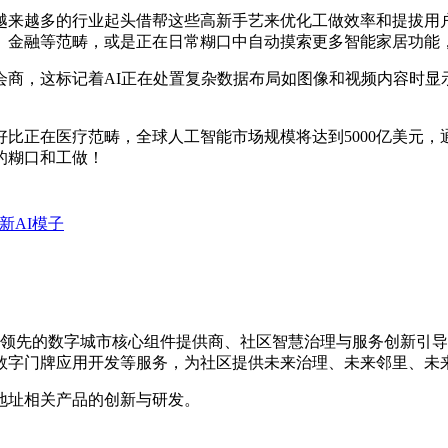
来越多的行业起头借帮这些高新手艺来优化工做效率和提拔用户
、金融等范畴，或是正在日常糊口中自动摸索更多智能家居功能
，这标记着AI正在处置复杂数据布局如图像和视频内容时显
正在医疗范畴，全球人工智能市场规模将达到5000亿美元，
的糊口和工做！
最新AI模子
是国内领先的数字城市核心组件提供商、社区智慧治理与服务创新
数字门牌应用开发等服务，为社区提供未来治理、未来邻里、未
地址相关产品的创新与研发。