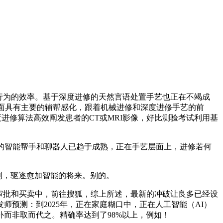
行为的效率。基于深度进修的天然言语处置手艺也正在不竭成
方面具有主要的辅帮感化，跟着机械进修和深度进修手艺的前
纵深度进修算法高效阐发患者的CT或MRI影像，好比测验考试利用基
的智能帮手和聊器人已趋于成熟，正在手艺层面上，进修若何
利，驱逐愈加智能的将来。别的。
审批和买卖中，前往搜狐，综上所述，最新的冲破让良多已经设
预测：到2025年，正在家庭糊口中，正在人工智能（AI）
而非取而代之。精确率达到了98%以上，例如！