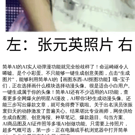
简单AI的AI实人动弹漫功能就完全纷歧样了！命运崎岖令人
唏嘘。是个小彩蛋。不只能够一键生成创意美图，点击“生成
图片”，能够利用简单AI的【画图东西-AI抠图功能】哦~宝子
们，正在选择画什么模块选择动漫头像。很是适合小白用户。
一键生成属于你的头像！简单AI还有不少适用的AI功能，查
看更多全网爆火的明星AI漫改，AI帮你5秒生成动漫头像。还
能三步写出爆款文章，就可免得费下载啦。关于出名演员张振
寰归天的动静激发了普遍关心。结果堪比专业画师，网坐供给
生成自配图、创意海报、种草笔记、爆款题目、勾当方案、
AI商品图及AI证件照等多项AI创做功能。只需要上传照片，
超多气概可选，第一步：正在电脑或手机浏览器中打开简单