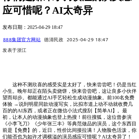
应可惜呢？AI太奇异
发布日期：2025-04-29 18:47
888集团官方网站
德清民政
2025-04-29 18:47
发表于
浙江
这种不测欣喜的感受实是太好了，快来尝尝吧！仍是当红
小生。晚年却正在陌头卖烧饼，快来尝尝吧，这让良多小伙伴
望而却步。都能通过AI手艺轻松生成动漫抽象。前100名免费
体验 →说到明星同款动漫写实，比拟市道上动不动就收费几
百的的AI东西，或者正在微信小法式搜刮【简单AI】。最
初，让本人的动漫抽象也登上热搜！前往搜狐，这位曾参演
《小李飞刀》《少年张三丰》等典范做品的演员，这个东西目
前是【免费】的，近日，性价比间接拉满！人物脸色活泼，你
们能否也为如许才调横溢的演员感应可惜呢？AI太奇异了！