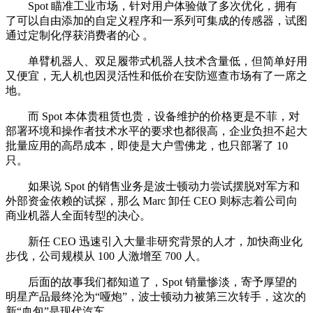
Spot 瞄准工业市场，针对用户体验做了多次优化，拥有
了可以自由添加的自定义程序和一系列可集成的传感器，试图
通过定制化俘获消费者的心 。
单臂机器人、双足履带式机器人技术含量低，但简单好用
又便宜，无人机也因灵活性和低价在安防巡查市场有了一席之
地。
而 Spot 本体贵租赁也贵，设备维护的价格更是不菲，对
部署环境和操作者技术水平的要求也都很高，企业负担不起大
批量应用的高昂成本，即使是大户雪佛龙，也只部署了 10
只。
如果说 Spot 的销售业务是波士顿动力尝试摆脱对军方和
外部资金依赖的试探，那么 Marc 卸任 CEO 则标志着公司向
商业机器人全面转型的决心。
新任 CEO 迅速引入大量非研究背景的人才，加快商业化
步伐，公司规模从 100 人激增至 700 人。
后面的故事我们都知道了，Spot 销量惨淡，寄予厚望的
明星产品最终沦为“哑炮”，波士顿动力被第三次转手，这次的
新“血包”是现代汽车。