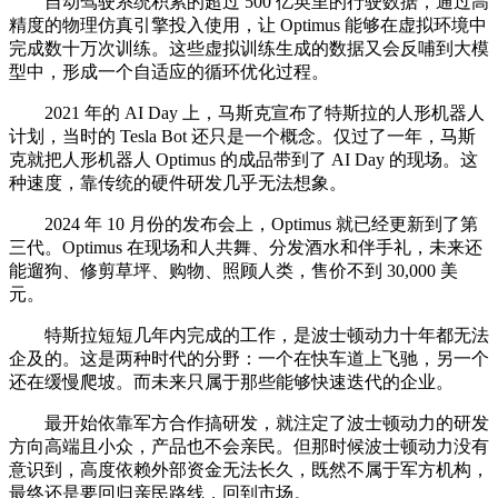
自动驾驶系统积累的超过 500 亿英里的行驶数据，通过高
精度的物理仿真引擎投入使用，让 Optimus 能够在虚拟环境中
完成数十万次训练。这些虚拟训练生成的数据又会反哺到大模
型中，形成一个自适应的循环优化过程。
2021 年的 AI Day 上，马斯克宣布了特斯拉的人形机器人
计划，当时的 Tesla Bot 还只是一个概念。仅过了一年，马斯
克就把人形机器人 Optimus 的成品带到了 AI Day 的现场。这
种速度，靠传统的硬件研发几乎无法想象。
2024 年 10 月份的发布会上，Optimus 就已经更新到了第
三代。Optimus 在现场和人共舞、分发酒水和伴手礼，未来还
能遛狗、修剪草坪、购物、照顾人类，售价不到 30,000 美
元。
特斯拉短短几年内完成的工作，是波士顿动力十年都无法
企及的。这是两种时代的分野：一个在快车道上飞驰，另一个
还在缓慢爬坡。而未来只属于那些能够快速迭代的企业。
最开始依靠军方合作搞研发，就注定了波士顿动力的研发
方向高端且小众，产品也不会亲民。但那时候波士顿动力没有
意识到，高度依赖外部资金无法长久，既然不属于军方机构，
最终还是要回归亲民路线，回到市场。