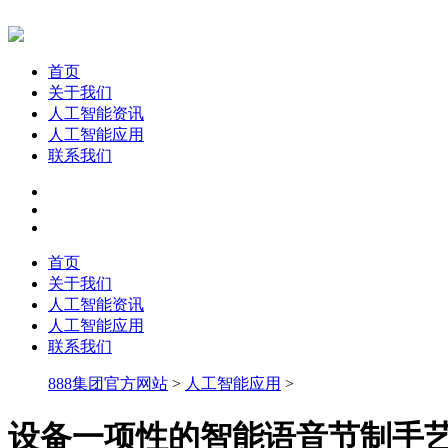
首页
关于我们
人工智能资讯
人工智能应用
联系我们
首页
关于我们
人工智能资讯
人工智能应用
联系我们
888集团官方网站
>
人工智能应用
>
设备一项性的智能语音节制手