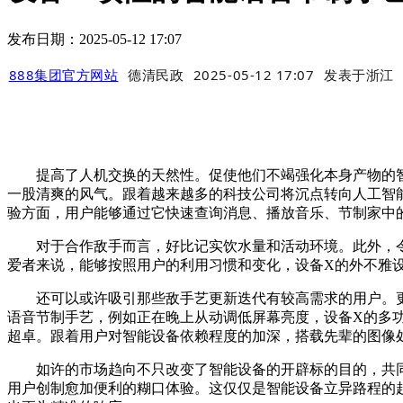
发布日期：2025-05-12 17:07
888集团官方网站
德清民政
2025-05-12 17:07
发表于
浙江
提高了人机交换的天然性。促使他们不竭强化本身产物的智
一股清爽的风气。跟着越来越多的科技公司将沉点转向人工智
验方面，用户能够通过它快速查询消息、播放音乐、节制家中
对于合作敌手而言，好比记实饮水量和活动环境。此外，令
爱者来说，能够按照用户的利用习惯和变化，设备X的外不雅
还可以或许吸引那些敌手艺更新迭代有较高需求的用户。更正在
语音节制手艺，例如正在晚上从动调低屏幕亮度，设备X的多
超卓。跟着用户对智能设备依赖程度的加深，搭载先辈的图像
如许的市场趋向不只改变了智能设备的开辟标的目的，共同
用户创制愈加便利的糊口体验。这仅仅是智能设备立异路程的