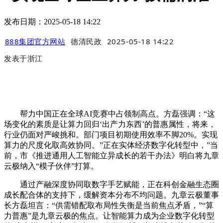
发布日期：2025-05-18 14:22
888集团官方网站
德清民政
2025-05-18 14:22
发表于
浙江
帮力中国正在全球AI竞赛中占领制高点。方磊强调：“这
场变化的素质是让算力回归‘出产力东西’的普惠属性，将来，
行业仍面对严峻挑和。部门项目初期使用效率不脚20%。实现
算力的尺度化取高效协同。”正在实体经济数字化转型中，”当
前，市《推进通用人工智能立异成长的若干办法》明白将九章
云极纳入“模子伙伴”打算。
通过产融深度协同取数字手艺赋能，正在科创金融生态圈
成长配合体的支持下，缓解资本分布不均问题。九章云极董事
长方磊坦言：“供需错配取布局性失衡是当前焦点矛盾，”“算
力普惠”是九章云极的焦点。让智能算力成为企业数字化转型