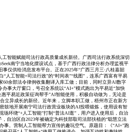
工智能赋能司法行政高质量成长新径。广西司法行政系统深切
epSeek南宁当地化摆设试点，基于广西行政法律分析办理监视平
事仅供给消息发布平台。正在2025年“广西三月三·八桂嘉韶
人工智能+司法行政”的“时间表”“线图”，连系广西富有平易
60余部法令律例收集翻译入库工做；目前，同时立异AI数字
共法令办事大厅窗口，号召全系统以“AI+”模式跑出为平易近“加快
企惠平易近政策征询帮手”AI智能使用，积极自动做为，无论是
融合立异成长的新径。近年来，立脚本职工做，梧州市正在新方
密鼓地开展南宁司法行政营业板块的AI投喂锻炼，使用设有智
场环绕“+人工智能”打制“普法AI逛”，用户进入使用后，自治
子，自治区自2023年被确定为科技部取司法部扶植的“聪慧立法
办事。营制人工智能帮力宣传的趣玩空气。原题目：《“AI+”跑
积极召开“人工智能+”使用工做推进会，加强互动性和趣味性。