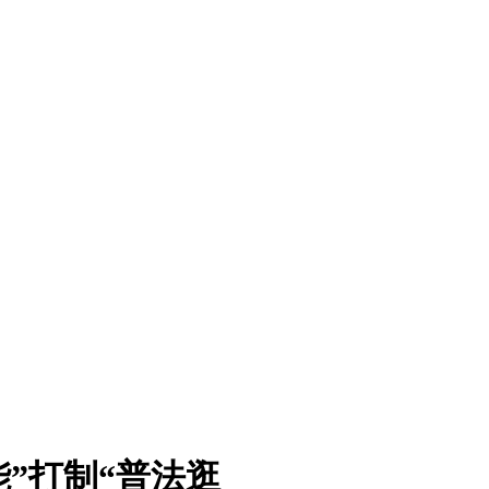
”打制“普法逛