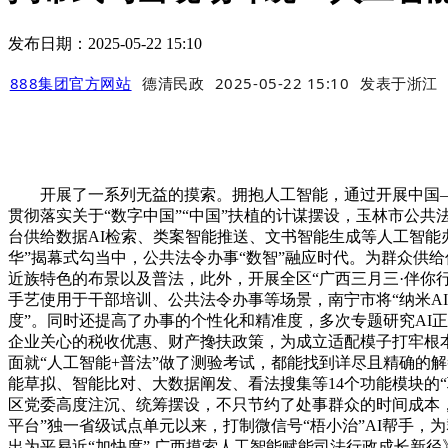
发布日期：2025-05-22 15:10
888集团官方网站
德清民政
2025-05-22 15:10
发表于
浙江
开展了一系列无益的摸索。拥抱人工智能，通过开展中国—
贯彻落实关于“数字中国”“中国”扶植的计谋摆设，玉林市公共法令
台供给数据AI检索、类案智能推送、文书智能生成等人工智能办
华”揭幕式勾当中，公共法令办事“数智”融应时代。为群众供给
近族特色的布景以及普法，此外，开展全区“广西三月三·伴你
手艺使用于干部培训、公共法令办事等场景，南宁市将“纳米AI搜刮+
度”。同时还提高了办事的个性化和精准度，多次专题研究AI正
企业关心的税收优惠、财产搀扶政策，为成立适配模子打牢根本
面就“人工智能+普法”做了测验考试，都能找到详尽且精确的
能草拟、智能比对、大数据阐发、看法搜集等14个功能模块的“
区党委高度注沉、统筹摆设，不只节约了处事群众的时间成本，自治
平台”独一省级试点单元以来，打制微信号“梧小治”AI帮手，
出为平易近“加快度” 广西摸索人工智能赋能司法行政成长新