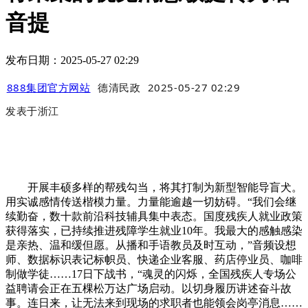
音提
发布日期：2025-05-27 02:29
888集团官方网站
德清民政
2025-05-27 02:29
发表于
浙江
开展丰硕多样的帮残勾当，将其打制为新型智能导盲犬。
用实诚感情传送楷模力量。力量能逾越一切妨碍。“我们会继
续勤奋，数十款前沿科技辅具集中表态。国度残疾人就业政策
获得落实，已持续推进残障学生就业10年。我最大的感触感染
是亲热、温和缓但愿。从播和手语教员及时互动，”音频设想
师、数据标识表记标帜员、快递企业客服、药店停业员、咖啡
制做学徒……17日下战书，“魂灵的闪烁，全国残疾人专场公
益聘请会正在五棵松万达广场启动。以切身履历讲述奋斗故
事。连日来，让无法来到现场的求职者也能领会岗亭消息……