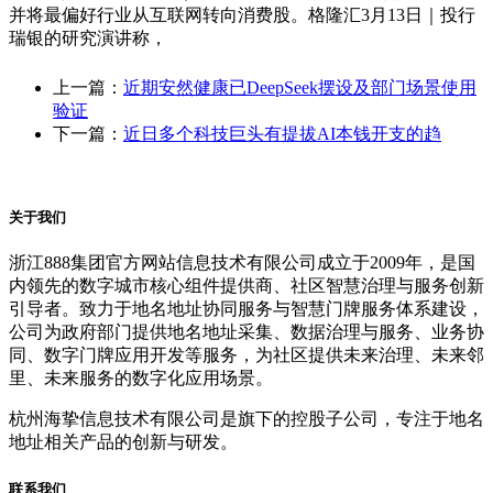
并将最偏好行业从互联网转向消费股。格隆汇3月13日｜投行
瑞银的研究演讲称，
上一篇：
近期安然健康已DeepSeek摆设及部门场景使用
验证
下一篇：
近日多个科技巨头有提拔AI本钱开支的趋
关于我们
浙江888集团官方网站信息技术有限公司成立于2009年，是国
内领先的数字城市核心组件提供商、社区智慧治理与服务创新
引导者。致力于地名地址协同服务与智慧门牌服务体系建设，
公司为政府部门提供地名地址采集、数据治理与服务、业务协
同、数字门牌应用开发等服务，为社区提供未来治理、未来邻
里、未来服务的数字化应用场景。
杭州海挚信息技术有限公司是旗下的控股子公司，专注于地名
地址相关产品的创新与研发。
联系我们