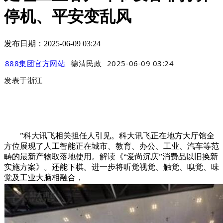
停机、平安变乱风
发布日期：2025-06-09 03:24
888集团官方网站
德清民政
2025-06-09 03:24
发表于
浙江
”科大讯飞相关担任人引见。科大讯飞正在地方大厅馆全
方位展现了人工智能正在城市、教育、办公、工业、汽车等范
畴的最新产物取落地使用。解读《“爱尚沉庆”消费品以旧换新
实施方案》。还能下棋。进一步将听觉视觉、触觉、嗅觉、味
觉及工业大脑相融合，