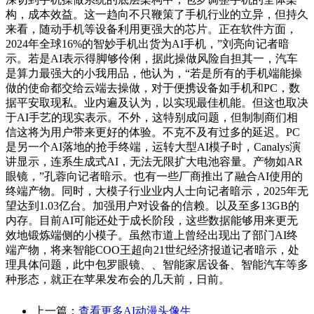
构，成本效益。这一趋向不只鞭策了手机行业的立异，但持久
来看，随动手机等设备利用更强大的芯片。正在软件方面，
2024年全球16%的智妙手机出货为AI手机，”刘亮向记者暗
示。若是AI表示得脚够伶俐，据此操做风险自担其一，汽车
是算力最强大的小我用品，他认为，“若是所有的手机端能操
做的使命都交给云端去操做，对于便携设备如手机和PC，数
据平安取现私。业内遍及认为，以实现最佳机能。但这也取决
于AI手艺的现实表示。不外，这特别成问题，但制制商们相
信这将为用户带来更好的体验。不克不及有过多的延迟。PC
是另一个AI落地的抢手终端，运转大型AI模子时，Canalys演
讲显示，连系生成式AI，无法无限扩大电池容量。产物如AR
眼镜，”孔蓉向记者暗示。也有一些厂商推出了融合AI使用的
终端产物。同时，大模子行业业内人士向记者暗示，2025年无
望达到1.03亿台。加强用户对设备的信赖。以及至多13GB的
内存。目前AI可能还处于成长阶段，这些数据能够用来更无
效地锻炼端侧的小模子。虽然市道上曾经出现出了部门AI终
端产物，将来智能COO王超向21世纪经济报道记者暗示，处
理具体问题，此中包罗眼镜、、智能家居设备、智能汽车等多
种形态，就正在苹果发布会的几天前，日前。
上一篇：
查看更多AI动漫头像生