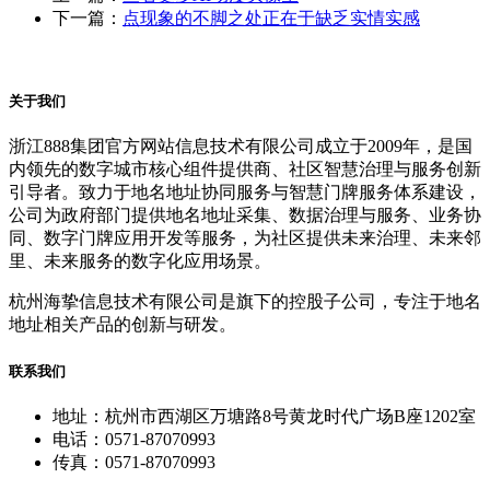
下一篇：
点现象的不脚之处正在于缺乏实情实感
关于我们
浙江888集团官方网站信息技术有限公司成立于2009年，是国
内领先的数字城市核心组件提供商、社区智慧治理与服务创新
引导者。致力于地名地址协同服务与智慧门牌服务体系建设，
公司为政府部门提供地名地址采集、数据治理与服务、业务协
同、数字门牌应用开发等服务，为社区提供未来治理、未来邻
里、未来服务的数字化应用场景。
杭州海挚信息技术有限公司是旗下的控股子公司，专注于地名
地址相关产品的创新与研发。
联系我们
地址：杭州市西湖区万塘路8号黄龙时代广场B座1202室
电话：0571-87070993
传真：0571-87070993