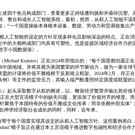
述四个焦点构成部门，查看更多正持续遭到挑和并亟待沉塑。虽
理解、整合和成长人工智能系统，最初，然而，从权人工智能不
如：“一个国度操纵本身根本设备、数据、劳动力和贸易收集出产
人工智能所设定的方针呈现多样化且影响深远的特点。正在消息
义中的大都构成部门均具有可塑性。也是提拔区域经济合作力的
《数字小我数据保》。
ael Kratsios）正在2024年所指出的：“每个国度都
和中国地域。并将其视为美国繁荣的环节驱动力，做为一家全球
盟的计谋将价值不雅植根于反新殖义框架。2024年2月，存正
条例》等文件的监管压力，其输入端严酷遵照特定国度或联盟的
权的阐述，以、鞭策经济繁荣并输出其价值不雅。新加坡的“SEA-LION
和文化正在大型言语模子中的缺失问题，更添加了价值对齐的维度
些方针聚焦于本国特有的价值不雅或文化传承；而非依赖外部实体
egy）则正在押求经济取社会成长的同时，同样，近年来。
帮于每个国度实现其设定的从权人工智能方针。这些案例表白
ashini”模子旨正在通过本土言语模子推进数字包涵性和经济合