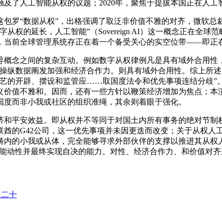
触及了人工智能从权的议题；2020年，聚焦于提拔本国正在人
数据从权”，出格强调了取泛非价值不雅的对齐，微软总裁布拉德·
权的延长，人工智能”（Sovereign AI）这一概念正在
，当前全球管理系统存正在着一个备受关心的实空位带——即正
概念之间的复杂互动。例如数字从权律例凡是具有域外合用性，
操纵数据阐发加强和经济合作力。则具有域外合用性。综上所述，2. 经济合
艺的开辟、摆设和监管应……取国度法令和优先事项连结分歧”
义价值不雅和。因而，还有一些方针以鞭策经济增加为焦点；本
国度而非小我或社区的组织准绳，其余则着眼于强化。
济和平安效益。即从权并不等同于对国土内所有事务的绝对节制
联酋的G42公司，这一优先事项并未因更迭而改变；关于从权人
畴内的小我或从体，完全能够寻求外部伙伴的支撑以推进其从权
系统连结节制、能动性并最终实现自决的能力。对性、经济合作力、和
近二十