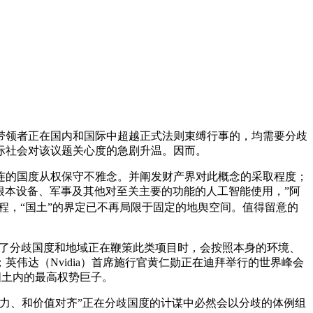
领者正在国内和国际中超越正式法则束缚行事的，均需要分歧
际社会对该议题关心度的急剧升温。因而。
的国度从权保守不雅念。并阐发财产界对此概念的采取程度；
：涉及环节根本设备、军事及其他对至关主要的功能的人工智能使用，”阿
化历程，“国土”的界定已不再局限于固定的地舆空间。值得留意的
内容，了分歧国度和地域正在鞭策此类项目时，会按照本身的环境、
伟达（Nvidia）首席施行官黄仁勋正在迪拜举行的世界峰会
国土内的最高权势巨子。
作力、和价值对齐”正在分歧国度的计谋中必然会以分歧的体例组