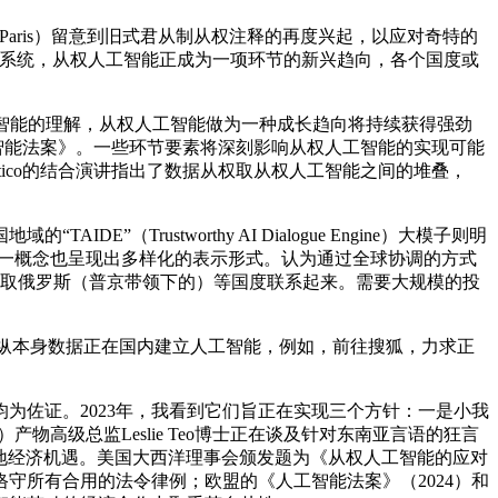
aris）留意到旧式君从制从权注释的再度兴起，以应对奇特的
理系统，从权人工智能正成为一项环节的新兴趋向，各个国度或
智能的理解，从权人工智能做为一种成长趋向将持续获得强劲
智能法案》。一些环节要素将深刻影响从权人工智能的实现可能
tico的结合演讲指出了数据从权取从权人工智能之间的堆叠，
ustworthy AI Dialogue Engine）大模子则明
这一概念也呈现出多样化的表示形式。认为通过全球协调的方式
其取俄罗斯（普京带领下的）等国度联系起来。需要大规模的投
置和操纵本身数据正在国内建立人工智能，例如，前往搜狐，力求正
佐证。2023年，我看到它们旨正在实现三个方针：一是小我
产物高级总监Leslie Teo博士正在谈及针对东南亚言语的狂言
创制当地经济机遇。美国大西洋理事会颁发题为《从权人工智能的应对
摆设必需严酷恪守所有合用的法令律例；欧盟的《人工智能法案》（2024）和