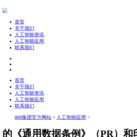
首页
关于我们
人工智能资讯
人工智能应用
联系我们
首页
关于我们
人工智能资讯
人工智能应用
联系我们
888集团官方网站
>
人工智能应用
>
的《通用数据条例》（PR）和