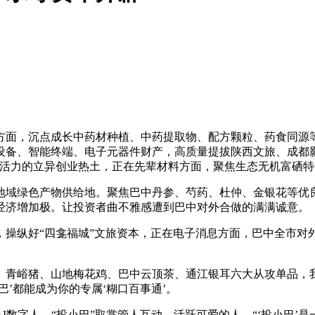
方面，沉点成长中药材种植、中药提取物、配方颗粒、药食同源
设备、智能终端、电子元器件财产，高质量提拔陕西文旅、成都
取活力的立异创业热土，正在先辈材料方面，聚焦生态无机富硒
域绿色产物供给地。聚焦巴中丹参、芍药、杜仲、金银花等优良
经济增加极。让投资者曲不雅感遭到巴中对外合做的满满诚意。
纵好“四龛福城”文旅资本，正在电子消息方面，巴中全市对
青峪猪、山地梅花鸡、巴中云顶茶、通江银耳六大从攻单品，我
’都能成为你的专属‘糊口百事通’。
人—“投小巴”取掌管人互动，活跃可爱的人，“‘投小巴’是一款接