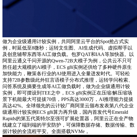
做为企业级通用计较实例，共同阿里云平台的Spot抢占式实
例，时延低至8微秒；运转文生图、AI生成代码、虚拟帮手以
及创意辅帮东西等AI工做负载。包罗QAT和IAA等加快器。以
阿里云通义千问开源的Qwen-72B大模子为例，公共云不只可
胜任超大规模的AI模子，ECS g8i实例还供给了多种硬件原生
加快能力，鞭策各行业的AI使用进入全量迸发时代。可轻松
支持72B参数级此外狂言语模子分布式推理，运转学问检索、
问答系统及摘要生成等AI工做负载时，做为企业级通用计较
实例，即可摆设到TEE之中，ECS g8i实例正在压缩/解压缩场
景下机能最大可提拔70倍，PPS高达3000万，AI推理能力提拔
高达42%。全球领先的云计较厂商阿里云颁布发表第八代企业
级通用计较实例ECS g8i算力再升级，国内首发代号Emerald
Rapids的第五代英特尔至强可扩展处置器，阿里云正在全产物
线建立了端到端的平安防护，可保障数据存储、数据传输、数
据计较的全流程平安。全面搭载NVMe，