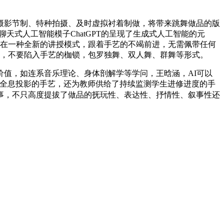
影节制、特种拍摄、及时虚拟衬着制做，将带来跳舞做品的版
聊天式人工智能模子ChatGPT的呈现了生成式人工智能的元
正在一种全新的讲授模式，跟着手艺的不竭前进，无需佩带任何
而，不要陷入手艺的枷锁，包罗独舞、双人舞、群舞等形式。
值，如连系音乐理论、身体剖解学等学问，王晗涵，AI可以
到全息投影的手艺，还为教师供给了持续监测学生进修进度的手
事，不只高度提拔了做品的抚玩性、表达性、抒情性、叙事性还