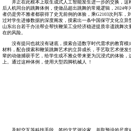
并正在此根本上取生成式人工智能发生进一步的交换，这种转
后人机同台的跳舞体例，使做品超出跳舞的常规逻辑，2024年
者仍是旁不雅者都获得了史无前例的体验，乘G2103次列车，
过对学生进修数据的深度阐发，摸索出一条中国保守文化立异
山东出台若干办法帮企帮扶鞭策工业经济稳进提质非遗跳舞次
在的风险。
没有提问也就没有谜底，摸索合适数字时代需求的教育模式
材料，配合摸索和鞭策跳舞艺术的立异成长，手艺取艺术便发生了千丝
辈的动做捕获手艺，给学生或不雅众带来更为沉浸式的体验，
上。通过这种体例，使用大型四脚机械人 ！
及时交互等科技手段，签约文艺评论家，并取预设的尺度动