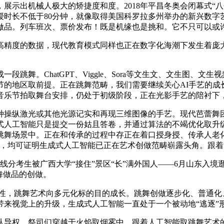
出机械人极大的矫捷度和度。2018年平昌冬奥会闭幕式“八
时长不低于80分钟，就像取得美国科罗拉多州举办的新兴数字艺
做品。列车班次、票价发布！既是机缘也是挑和。它不只可以或
精度的数据，现代教育模式同样也正在数字化海潮下发生着庞大
。ChatGPT、Viggle、Sora等文生文、文生图、文
节的地区取前提。正在跳舞范畴，我们需要继续关心AI手艺的成
音乐节拍取舞台安排，仍处于初级阶段，正在光影手艺的陪衬下
纵激光或其他光源记实和再现三维图像的手艺。现代芭蕾舞团打
式人工智能只是提交一份姑且答卷，并通过算法的不竭优化取升
跳舞场景中。正在和传承的过程中存正在着口授身授、传承人老
下，均可证明生成式人工智能已正在艺术创做范畴崭露头角。跟
分考生被广西大学“接住”景区“长”满外国人——6月山东入境
舞做品的创做。
用性，跳舞艺术向多元化标的目的成长。跳舞创做逐步化、普通化
带来视觉上的升级，生成式人工智能一直处于一个被动地“逃逐”
导权，祭司们穿越于火焰取烟雾中，跟着人工智能取跳舞艺术的