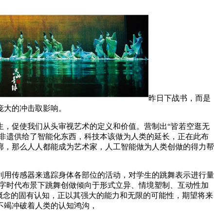
昨日下战书，而是
庞大的冲击取影响。
，促使我们从头审视艺术的定义和价值。营制出“皆若空逛无
为非遗供给了智能化东西，科技本该做为人类的延长，正在此布
廓，那么人人都能成为艺术家，人工智能做为人类创做的得力帮
利用传感器来逃踪身体各部位的活动，对学生的跳舞表示进行量
出数字时代布景下跳舞创做倾向于形式立异、情境塑制、互动性加
概念的固有认知，正以其强大的能力和无限的可能性，期望将来
不竭冲破着人类的认知鸿沟，