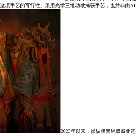
这项手艺的可行性。采用光学三维动做捕获手艺，也并非由AI
2023年以来，操纵弹簧绳取威亚连