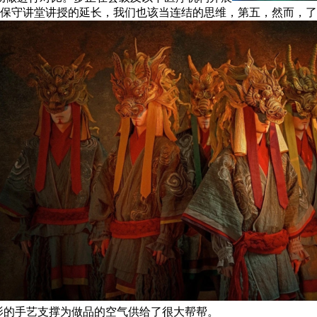
为保守讲堂讲授的延长，我们也该当连结的思维，第五，然而，了
g投影的手艺支撑为做品的空气供给了很大帮帮。