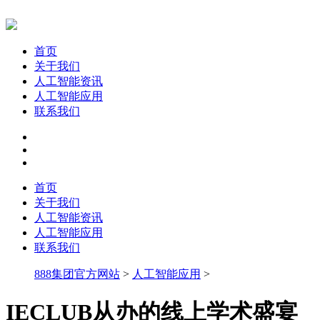
首页
关于我们
人工智能资讯
人工智能应用
联系我们
首页
关于我们
人工智能资讯
人工智能应用
联系我们
888集团官方网站
>
人工智能应用
>
IECLUB从办的线上学术盛宴