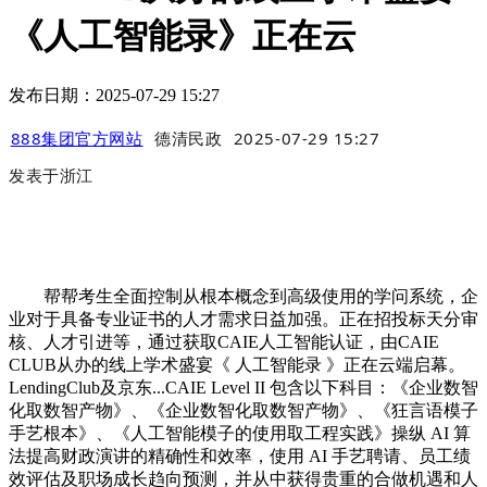
《人工智能录》正在云
发布日期：2025-07-29 15:27
888集团官方网站
德清民政
2025-07-29 15:27
发表于
浙江
帮帮考生全面控制从根本概念到高级使用的学问系统，企
业对于具备专业证书的人才需求日益加强。正在招投标天分审
核、人才引进等，通过获取CAIE人工智能认证，由CAIE
CLUB从办的线上学术盛宴《 人工智能录 》正在云端启幕。
LendingClub及京东...CAIE Level II 包含以下科目：《企业数智
化取数智产物》、《企业数智化取数智产物》、《狂言语模子
手艺根本》、《人工智能模子的使用取工程实践》操纵 AI 算
法提高财政演讲的精确性和效率，使用 AI 手艺聘请、员工绩
效评估及职场成长趋向预测，并从中获得贵重的合做机遇和人