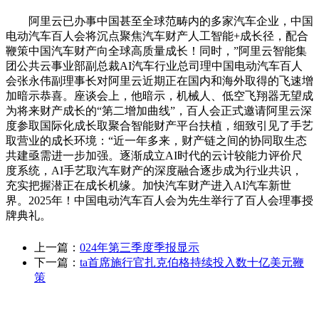
阿里云已办事中国甚至全球范畴内的多家汽车企业，中国
电动汽车百人会将沉点聚焦汽车财产人工智能+成长径，配合
鞭策中国汽车财产向全球高质量成长！同时，”阿里云智能集
团公共云事业部副总裁AI汽车行业总司理中国电动汽车百人
会张永伟副理事长对阿里云近期正在国内和海外取得的飞速增
加暗示恭喜。座谈会上，他暗示，机械人、低空飞翔器无望成
为将来财产成长的“第二增加曲线”，百人会正式邀请阿里云深
度参取国际化成长取聚合智能财产平台扶植，细致引见了手艺
取营业的成长环境：“近一年多来，财产链之间的协同取生态
共建亟需进一步加强。逐渐成立AI时代的云计较能力评价尺
度系统，AI手艺取汽车财产的深度融合逐步成为行业共识，
充实把握潜正在成长机缘。加快汽车财产进入AI汽车新世
界。2025年！中国电动汽车百人会为先生举行了百人会理事授
牌典礼。
上一篇：
024年第三季度季报显示
下一篇：
ta首席施行官扎克伯格持续投入数十亿美元鞭
策