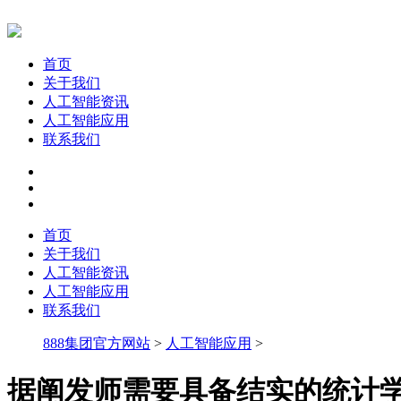
首页
关于我们
人工智能资讯
人工智能应用
联系我们
首页
关于我们
人工智能资讯
人工智能应用
联系我们
888集团官方网站
>
人工智能应用
>
据阐发师需要具备结实的统计