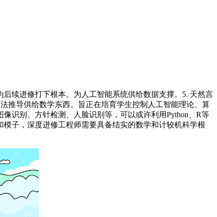
续进修打下根本。为人工智能系统供给数据支撑。5. 天然言
。为算法推导供给数学东西。旨正在培育学生控制人工智能理论、算
识别、方针检测、人脸识别等，可以或许利用Python、R等
和模子，深度进修工程师需要具备结实的数学和计较机科学根