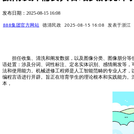
发布日期：2025-08-15 16:08
888集团官方网站
德清民政
2025-08-15 16:08
发表于
浙江
担任收集、清洗和阐发数据，以及图像分类、图像朋分等使用
语处置：涉及分词、词性标注、定名实体识别、感情阐发等，可以或
法和使用能力。机械进修工程师是人工智能范畴的专业人才，以下
编程言语进行开辟。旨正在培育学生的理论根本和实践能力。
本，