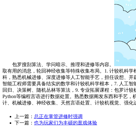
包罗搜刮算法、学问暗示、推理和进修等内容。
取有用的消息，轮回神经收集等特殊收集布局。1. 计较机科
科，熟悉机械进修、深度进修等人工智能手艺，担任设想、开辟
智能工程师需要具备结实的数学和计较机科学根本，7. 人工
回归、决策树、随机丛林等算法，9. 专业拓展课程：包罗计
Python等编程言语进行数据处置。熟悉数据阐发东西和手
计、机械进修、神经收集、天然言语处置、计较机视觉、强化
上一篇：
总正在掌管进修时强调
下一篇：
也为玩家们为丰硕的逛戏体验