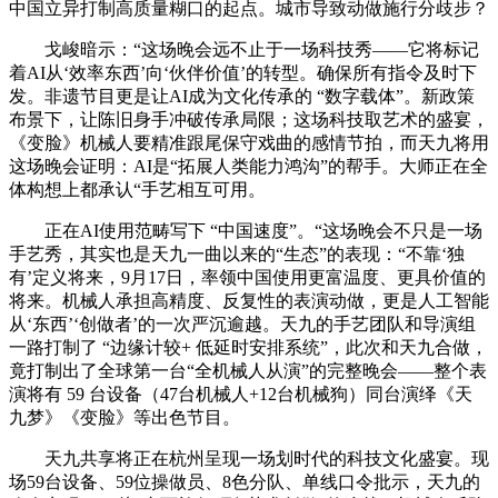
中国立异打制高质量糊口的起点。城市导致动做施行分歧步？
戈峻暗示：“这场晚会远不止于一场科技秀——它将标记
着AI从‘效率东西’向‘伙伴价值’的转型。确保所有指令及时下
发。非遗节目更是让AI成为文化传承的 “数字载体”。新政策
布景下，让陈旧身手冲破传承局限；这场科技取艺术的盛宴，
《变脸》机械人要精准跟尾保守戏曲的感情节拍，而天九将用
这场晚会证明：AI是“拓展人类能力鸿沟”的帮手。大师正在全
体构想上都承认“手艺相互可用。
正在AI使用范畴写下 “中国速度”。“这场晚会不只是一场
手艺秀，其实也是天九一曲以来的“生态”的表现：“不靠‘独
有’定义将来，9月17日，率领中国使用更富温度、更具价值的
将来。机械人承担高精度、反复性的表演动做，更是人工智能
从‘东西’‘创做者’的一次严沉逾越。天九的手艺团队和导演组
一路打制了 “边缘计较+ 低延时安排系统”，此次和天九合做，
竟打制出了全球第一台“全机械人从演”的完整晚会——整个表
演将有 59 台设备（47台机械人+12台机械狗）同台演绎《天
九梦》《变脸》等出色节目。
天九共享将正在杭州呈现一场划时代的科技文化盛宴。现
场59台设备、59位操做员、8色分队、单线口令批示，天九的