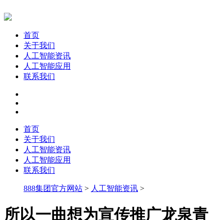
首页
关于我们
人工智能资讯
人工智能应用
联系我们
首页
关于我们
人工智能资讯
人工智能应用
联系我们
888集团官方网站
>
人工智能资讯
>
所以一曲想为宣传推广龙泉青