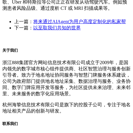
歌、Uber 和特斯拉等公司正正在研发从动驾驶汽车。例如预
测患者风险品级、通过度析 CT 或 MRI 扫描成果等。
上一篇：
将来通过AIAgent为用户高度定制化的私家帮
下一篇：
以至取我们共知的世界
关于我们
浙江888集团官方网站信息技术有限公司成立于2009年，是国
内领先的数字城市核心组件提供商、社区智慧治理与服务创新
引导者。致力于地名地址协同服务与智慧门牌服务体系建设，
公司为政府部门提供地名地址采集、数据治理与服务、业务协
同、数字门牌应用开发等服务，为社区提供未来治理、未来邻
里、未来服务的数字化应用场景。
杭州海挚信息技术有限公司是旗下的控股子公司，专注于地名
地址相关产品的创新与研发。
联系我们