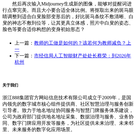
然后再次输入Midjourney生成新的图像，能够对提醒词进
行点窜完美。而且大小要合适全体比例。将抠取出来的斑马眼
睛调整到适合白叟脸部变形后的，好比斑马条纹不敷清晰、白
叟的神志不敷到位等，让其更具立体感，照片中白叟的姿态、
脸色等要合适你构想的变身初始形态？
上一篇：
教师的工做是如何的？该若何为教师减负？上
一
下一篇：
市经信局人工智能财产处处长蔡荣：到2026年
杭州
关于我们
浙江888集团官方网站信息技术有限公司成立于2009年，是国
内领先的数字城市核心组件提供商、社区智慧治理与服务创新
引导者。致力于地名地址协同服务与智慧门牌服务体系建设，
公司为政府部门提供地名地址采集、数据治理与服务、业务协
同、数字门牌应用开发等服务，为社区提供未来治理、未来邻
里、未来服务的数字化应用场景。