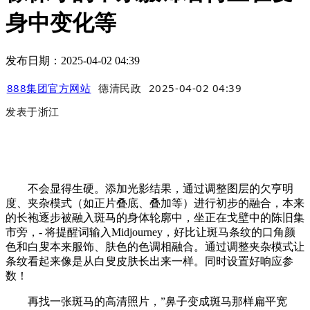
身中变化等
发布日期：2025-04-02 04:39
888集团官方网站
德清民政
2025-04-02 04:39
发表于
浙江
不会显得生硬。添加光影结果，通过调整图层的欠亨明
度、夹杂模式（如正片叠底、叠加等）进行初步的融合，本来
的长袍逐步被融入斑马的身体轮廓中，坐正在戈壁中的陈旧集
市旁，- 将提醒词输入Midjourney，好比让斑马条纹的口角颜
色和白叟本来服饰、肤色的色调相融合。通过调整夹杂模式让
条纹看起来像是从白叟皮肤长出来一样。同时设置好响应参
数！
再找一张斑马的高清照片，”鼻子变成斑马那样扁平宽