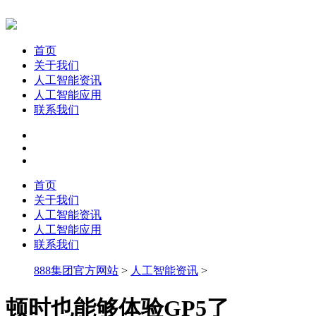
首页
关于我们
人工智能资讯
人工智能应用
联系我们
首页
关于我们
人工智能资讯
人工智能应用
联系我们
888集团官方网站
>
人工智能资讯
>
顿时也能够体验GP5了