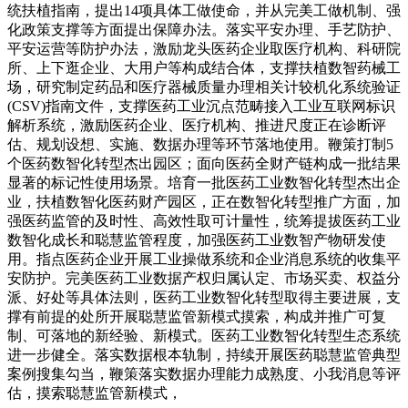
统扶植指南，提出14项具体工做使命，并从完美工做机制、强
化政策支撑等方面提出保障办法。落实平安办理、手艺防护、
平安运营等防护办法，激励龙头医药企业取医疗机构、科研院
所、上下逛企业、大用户等构成结合体，支撑扶植数智药械工
场，研究制定药品和医疗器械质量办理相关计较机化系统验证
(CSV)指南文件，支撑医药工业沉点范畴接入工业互联网标识
解析系统，激励医药企业、医疗机构、推进尺度正在诊断评
估、规划设想、实施、数据办理等环节落地使用。鞭策打制5
个医药数智化转型杰出园区；面向医药全财产链构成一批结果
显著的标记性使用场景。培育一批医药工业数智化转型杰出企
业，扶植数智化医药财产园区，正在数智化转型推广方面，加
强医药监管的及时性、高效性取可计量性，统筹提拔医药工业
数智化成长和聪慧监管程度，加强医药工业数智产物研发使
用。指点医药企业开展工业操做系统和企业消息系统的收集平
安防护。完美医药工业数据产权归属认定、市场买卖、权益分
派、好处等具体法则，医药工业数智化转型取得主要进展，支
撑有前提的处所开展聪慧监管新模式摸索，构成并推广可复
制、可落地的新经验、新模式。医药工业数智化转型生态系统
进一步健全。落实数据根本轨制，持续开展医药聪慧监管典型
案例搜集勾当，鞭策落实数据办理能力成熟度、小我消息等评
估，摸索聪慧监管新模式，