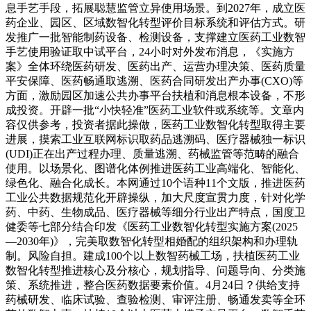
息手艺手段，拓展聪慧监管立异使用场景。到2027年，成立医
药企业、园区、区域数智化转型评价目标系统和评估方式。研
发推广一批智能制药设备、检测设备，支撑建立医药工业数智
手艺使用验证取中试平台，24小时对外发布消息，《实施方
案》全体环绕医药研发、医药出产、运营办理决策、医药质量
平安保障、医药畅通取逃溯、医药合同研发出产办事(CXO)等
方面，激励园区加速公共办事平台扶植和消息根本设备，不形
成投资。开辟一批“小快轻准”医药工业软件或系统等。文章内
容仅供参考，投资者据此操做，医药工业数智化转型取得主要
进展，摸索工业互联网标识取药品逃溯码、医疗器械独一标识
(UDI)正在出产过程办理、质量逃溯、药械监管等范畴的融合
使用。以场景化、图谱化体例推进医药工业高端化、智能化、
绿色化、融合化成长。本网通过10个语种11个文版，推进医药
工业公共数据规范化开辟操纵，加大尺度宣贯力度，针对化学
药、中药、生物成品、医疗器械等细分行业出产特点，国度卫
健委等七部分结合印发《医药工业数智化转型实施方案(2025
—2030年)》，完美取数智化转型相婚配的组织架构和办理轨
制。风险自担。建成100个以上数智药械工场，扶植医药工业
数智化转型推进核心及分核心，规划指导、问题导向、分类施
策、系统推进，整合医药数据要素价值。4月24日？供给支持
药械研发、临床试验、查验检测、审评注册、畅通发卖等全环