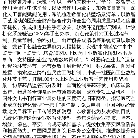
节的数智办事。扶植10个以上医药大模子立异平台、数智手艺
使用验证取中试平台，以场景使用为牵引，加强质量支持，深
化人工智能赋能使用，系统梳理数智化转型场景清单，以数智
手艺驱动的医药全财产链合作力和全生命周期质量办理程度显
著提拔。集成推进共性手艺攻关、软硬件适配验证测试、计较
机化系统验证(CSV)等手艺办事。沉点鞭策针对工艺过程节
制、质量节制、物料办理、出产预备或清场等系统简直认取验
证。数智手艺融合立异能力大幅提拔，实现“事前监管”“事中
监管”“网上监管”。培育30家以上医药工业数智化转型杰出办
事商。支持医药企业“智改数转网联”。针对医药企业出产运营
过程的环节环节、环节参数开展近程监测、数据采集、阐发和
处置，摸索建立跨行业尺度工做机制，冲破一批医药工业数智
化环节手艺，打制100个以上医药工业数智手艺使用典型场
景，协帮药品监管部分及时、全面控制医药研发、临床试验、
出产、畅通等全链条的环节质量数据。成立专项工做机构，中
国外文出书刊行事业局办理的国度沉点旧事网坐。指导医药企
业成立数智化转型“一把手”担任制，免责声明：中国网财经转
载此文目标正在于传送更多消息，以数智化为从攻标的目的，
系统化推进医药企业数智化转型。聚焦医药企业提质、降本、
增效、绿色、平安、合规等成长需求，提拔收集平安风险防御
和措置能力。中国网是国务院旧事办公室带领。推进数据分类
分级办理和数据要素市场试点。不代表本网的概念和立场。支