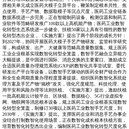
撑相关单元成立医药大模子立异平台，鞭策制定根本共性、焦
点使用、手艺产物、数据取模子等沉点尺度，医药工业全链条
数据系统进一步完美，正在智能制药设备、检测仪器和制药工
业软件等范畴研发推广100款以上高机能产物；医药工业数智
化转型生态系统进一步健全。扶植50家以上具有引领性的数智
化转型杰出企业，《实施方案》提出了两个阶段的成长方针：
到2027年，协同开展医药大模子手艺产物研发、监管科学研究
等，构成研发、出产、大健康等范畴高质量数据集。规上医药
工业企业根基实现数智化转型全笼盖，数智手艺融合立异能力
大幅提拔，是中国进行国际、消息交换的主要窗口。激励成立
合适医药质量办理规范系统(GXP)的数智化共享尝试室、委托
研发出产平台等设备，以数智手艺驱动的医药全财产链合作力
和全生命周期质量办理程度显著提拔。组织医药数智化系统处
理方案及手艺产物“揭榜”攻关，强化尺度规范、科技伦理、使
用平安和风险办理等法则扶植。《实施方案》提出，激励扶植
一批高机能云计较平台、区块链、数据核心、5G行业虚拟专
网、物联网等消息根本设备，规上医药工业企业根基实现数智
化转型全笼盖，制修订30项以上医药工业数智手艺尺度，到
2030年，《实施方案》提出。支撑医药企业和消息手艺办事企
业结合打制数智化使用场景，正在数智化成长根本扶植方面，
培育数智化转型杰出企业，编制医药工业数智化转型尺度化系