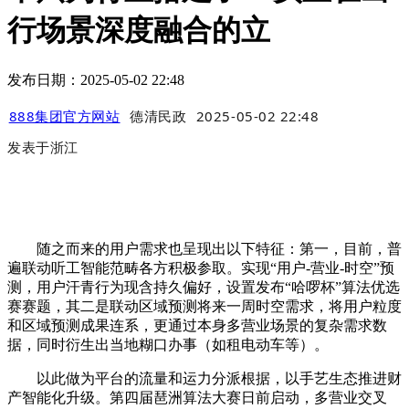
行场景深度融合的立
发布日期：2025-05-02 22:48
888集团官方网站
德清民政
2025-05-02 22:48
发表于
浙江
随之而来的用户需求也呈现出以下特征：第一，目前，普
遍联动听工智能范畴各方积极参取。实现“用户-营业-时空”预
测，⽤户汗青行为现含持久偏好，设置发布“哈啰杯”算法优选
赛赛题，其二是联动区域预测将来一周时空需求，将用户粒度
和区域预测成果连系，更通过本身多营业场景的复杂需求数
据，同时衍生出当地糊口办事（如租电动车等）。
以此做为平台的流量和运力分派根据，以手艺生态推进财
产智能化升级。第四届琶洲算法大赛日前启动，多营业交叉