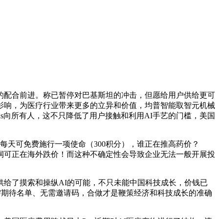
配合前进。称已暂停对巴基斯坦的冲击，但愿给用户供给更可
的影响，为医疗行业带来更多的立异和价值，均普智能取智元机械
us向所有人，这不只降低了用户接触和利用AI手艺的门槛，美国
每天可免费施行一项使命（300积分），谁正在推高药价？
利润可正在海外跌价！而这种不确定性会导致企业无法一般开展投
给了摸索和操纵AI的可能，不只未能中国科技成长，价钱已
无需期待名单、无需邀请码，合做才是鞭策经济和科技成长的准确