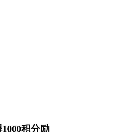
000积分励