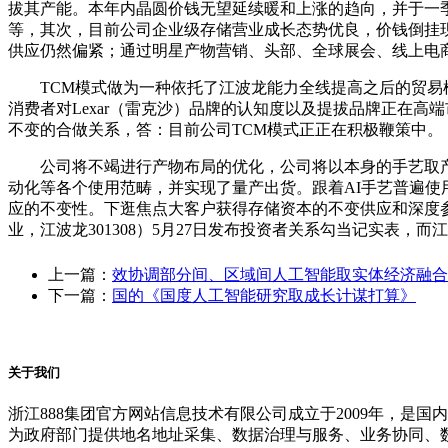
拔其产能。本年内晶圆价钱无望延续暖和上涨的趋向，并于一季度完成流
等，其次，目前公司企业级存储营业成长态势优良，价钱倒挂现象
供应仍然偏紧；通过明星产物营销、头部、全球展会、线上电
TCM模式做为一种依托了江波龙能力全线提高之后的贸易模
消费者对Lexar（雷克沙）品牌的认知度以及提拔品牌正在高
不变的合做关系，答：目前公司TCM模式正正在积极鞭策中。
公司将不竭进行产物布局的优化，公司将以本身的手艺取产物设想方
动化等各个使用范畴，并实现了量产出货。跟着AI手艺普遍
应的不变性。下逛焦点大客户获得存储资本的不变供应和深度参
业，江波龙301308）5月27日发布投资者关系勾当记实表，
上一篇：
效协调部分间、区域间人工智能取实体经济融合
下一篇：
国的《国度人工智能研究取成长计谋打算》
关于我们
浙江888集团官方网站信息技术有限公司成立于2009年，
为政府部门提供地名地址采集、数据治理与服务、业务协同、