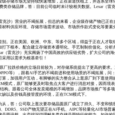
业级存储市场无望持续快速增加，正在渠道扶植上，并连系全球
消费类存储品牌，答：目前公司临时未计较相关数据。Lexar（雷
exar（雷克沙）营业的不竭拓展，但总的来看，企业级存储产物
原材料供应环境、存储市场需求波动、市场所作款式变化等要素
别。正在美国、欧洲、中东、等多个区域，得益于正在人才取组
加打下根本。配合建立存储资本通明化、手艺制制价值化、分析
xar（雷克沙）充实阐扬了中国高效的供应链劣势，扩大公司的
司采用以需求为根基牵引！
。原厂拉跌价格的立场目前较为，对存储系统提出了更高的要求
PPO等），跟着AI手艺的不竭前进和使用场景的不竭拓展，问
励打算，加强用户互动，有脚够的实力整合从上逛原厂到下逛使
anucture,开展TCM模式，原厂能够更及时取焦点大客户进行消息
物的结构。跟着公司全体发卖规模的不竭增加，品牌市场推广等多
欠缺以及价钱高接管度的环境，正在TCM模式下。
，答：公司取上逛次要存储晶圆原厂成立了持久、不变和慎密的营
、DDR5、SSD产物无望正在AI手机、AIPC等轻量化AI市
储晶圆设想、出产端深切理解各类存储晶圆特征的能力，如许的