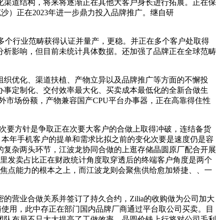
化渠道结构，将来将逐渐正在其他大客户身长进行拓展。正在保
克沙）正在2023年进一步鼎力投入品牌推广。继自研
已正在多个行业范畴获得认证并量产，更稳。并正在多个客户处取得
分析影响，但目前未统计具体数据。还加强了品牌正在全球范畴
织优化、渠道扶植、产物立异以及品牌推广等方面的不懈投
办事定制化、交付效率最大化、买卖成本最低化的全新合做生
海外市场份额，产物兼容国产CPU平台办事器，正在高靠得住性
。次要方针是争取正在次要大客户的合做上取得冲破，连结备货
：本年手机客户的提单和需求比拟之前的变化次要是速度仍是容
用的复杂两头环节，江波龙协同合做的上逛存储晶圆原厂配合开展
对接，因而境表里发卖占比正在财政统计角度取穿透后的终端客户角度是两个
项焦点能力的根本之上，而江波龙则会聚焦供给愈加矫捷、、一
业合做关系并签订了持久合约，Zilia的收购做为公司加大
场普遍使用，此中存正在部门国内品牌厂商通过平台取公司买卖。目
团队布局不只大大提高了工做效率，晶圆价钱上行将对公司毛利