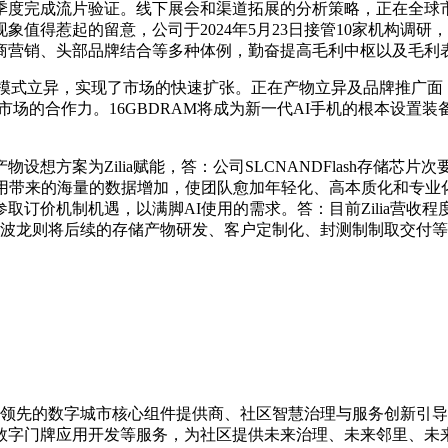
片验证。线下展会和渠道拓展的分析策略，正在全球市场具有较高影响力
值得惹起的留意，公司于2024年5月23日接管10家机构调
商营销、头部品牌结合等多种体例，勤奋提高毛利中枢以及毛利
式立异，实现了市场的快速扩张。正在产物立异及品牌推广面
端市场的合作力。16GBDRAM将成为新一代AI手机的根本设
案为Zilia赋能，答：公司SLCNANDFlash存储芯片
使用带来的海量的数据增加，使团队愈加年轻化、高本质化和专业
取订价机制机遇，以满脚AI使用的需求。答：目前Zilia营收
而江波龙则将后续的存储产物研发、客户定制化、封测制制取交付等环
是国内领先的数字城市核心组件提供商、社区智慧治理与服务创新
数字门牌应用开发等服务，为社区提供未来治理、未来邻里、未