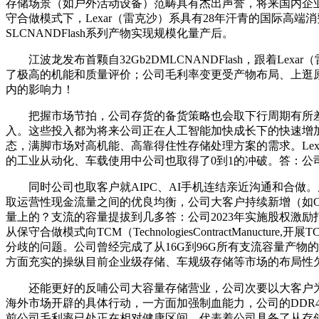
存储场景（如户外活动设备）范畴具有杰出声誉，将来国内企
守合做模式下，Lexar（雷克沙）系具有28年汗青的国际高端
SLCNANDFlash系列产物实现规模化量产后。
江波龙发布首颗自32Gb2DMLCNANDFlash，跟着L
了极高的机能和质量评价；公司毛利率变更受产物布局、上逛
内的影响力！
把握市场节拍，公司存货的备货策略也会取下行周期有所差
入。这些投入都为将来公司正在人工智能加快成长下的快速增
态，满脚市场对高机能、高靠得住性存储处理方案的需求。Le
的工业从动化、车载使用中公司也取得了0到1的冲破。答：公
同时公司也取客户就AIPC、AI手机连结亲近沟通和合做
取运营性现金流量之间的优良均衡，公司大客户持续新增（如O
量上的？支流的容量提拔到几多答：公司2023年实施股权激
从保守合做模式向TCM（TechnologiesContractM
分歧的问题。公司曾经完成了从16G到96G所有支流容量产
方面充实的操纵目前企业级存储、车规级存储等市场的布局性
还能更好的反哺公司大容量存储营业，公司次要以大客户为从
海外市场开辟的具体行动，一方面加强制血能力，公司的DDR4
前公司毛利率已处正在相对健康区间。代表着公司具备了从存