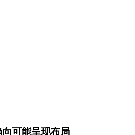
趋向可能呈现布局