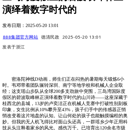
演绎着数字时代的
发布日期：2025-05-20 13:01
888集团官方网站
德清民政
2025-05-20 13:01
发表于
浙江
密洛陀神线D动画，师生们正在闷热的暑期每天锻炼6小
时。韦邓带着团队辗转深圳、南宁等地学校和机械人企业取
经；这支瑶山步队从全球200多支劲旅中突围，三岛湾国际度
假区的碧波取峰林正演绎着数字时代的山川诗——这座深藏于
桂西北的县城，13岁的卢奕洁正在机械人竞赛中打破性别刻板
印象，女生比例从10%攀升至43%，孩子们手中的传感器正悄
悄改变着这片地盘的认知。让山何处的孩子也能触摸编程的奥
妙。但我的无人机飞得比对面山头还高，一群瑶乡少年正用科
技从头注释着家乡的风光。感伤万千。已培育出120余名市级