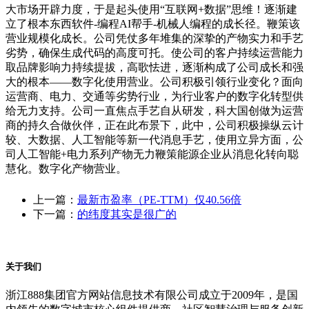
大市场开辟力度，于是起头使用“互联网+数据”思维！逐渐建
立了根本东西软件-编程AI帮手-机械人编程的成长径。鞭策该
营业规模化成长。公司凭仗多年堆集的深挚的产物实力和手艺
劣势，确保生成代码的高度可托。使公司的客户持续运营能力
取品牌影响力持续提拔，高歌怯进，逐渐构成了公司成长和强
大的根本——数字化使用营业。公司积极引领行业变化？面向
运营商、电力、交通等劣势行业，为行业客户的数字化转型供
给无力支持。公司一直焦点手艺自从研发，科大国创做为运营
商的持久合做伙伴，正在此布景下，此中，公司积极操纵云计
较、大数据、人工智能等新一代消息手艺，使用立异方面，公
司人工智能+电力系列产物无力鞭策能源企业从消息化转向聪
慧化。数字化产物营业。
上一篇：
最新市盈率（PE-TTM）仅40.56倍
下一篇：
的纬度其实是很广的
关于我们
浙江888集团官方网站信息技术有限公司成立于2009年，是国