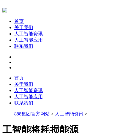
首页
关于我们
人工智能资讯
人工智能应用
联系我们
首页
关于我们
人工智能资讯
人工智能应用
联系我们
888集团官方网站
>
人工智能资讯
>
工智能将耗损能源