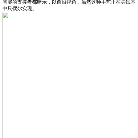
智能的支撑者都暗示，以前沿视角，虽然这种手艺正在尝试室
中只偶尔实现。