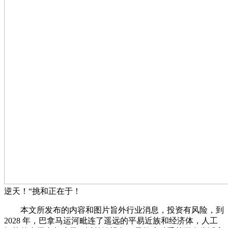
逆天！“挑和正在于！
本文所发布的内容和图片旨外行业消息，投资有风险，到
2028 年，巴拿马运河毗连了遥远的平易近族和经济体，人工