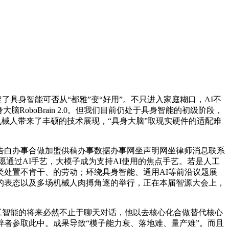
具身智能可否从“都雅”变“好用”。不只进入家庭糊口，AI不
RoboBrain 2.0。但我们目前仍处于具身智能的初级阶段，
机械人带来了丰硕的技术展现，“具身大脑”取现实硬件的适配难
白办事合做加盟供稿办事数据办事网坐声明网坐律师消息联系
愿通过AI手艺，大模子成为支持AI使用的焦点手艺。若是人工
处置不肯干、的劳动；环绕具身智能、通用AI等前沿议题展
的表态以及多场机械人肉搏角逐的举行，正在本届智源大会上，
工智能的将来必然不止于聊天对话，他以去核心化合做替代核心
辟者参取此中。成果导致“模子能力衰、落地难、量产难”。而且