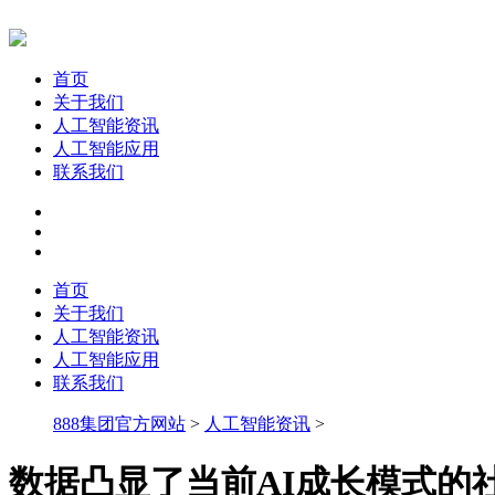
首页
关于我们
人工智能资讯
人工智能应用
联系我们
首页
关于我们
人工智能资讯
人工智能应用
联系我们
888集团官方网站
>
人工智能资讯
>
数据凸显了当前AI成长模式的