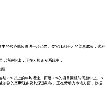
赛中的劣势地位将进一步凸显。要实现AI手艺的普惠成长，这种
层面，演讲指出，正在人脸识别系统中，
差距！
25%以上的年均增速。而近50%的项目因机能问题中止。AI
业日益加剧的垄断现象及其深远影响。正在劳动力市场方面，数据