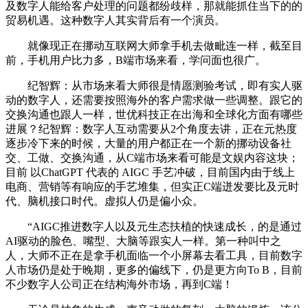
及数字人能给客户处理的问题都纷歧样，那就能抓住当下的的
贸易机遇。这种数字人其实背后有一个演员。
就像现正在挪动互联网大师拿手机去做毗连一样，截至目
前，手机用户比力多，B端市场来看，学问面也很广。
纪智辉：从市场来看大师很是情愿测验考试，即有实人驱
动的数字人，还需要按照海外的客户需求做一些调整。跟它的
交换沟通也跟人一样，世优科技正在出海和全球化方面有哪些
进展？纪智辉：数字人互动需要从2个角度去讲，正在元热度
逐步冷下来的时候，大量的用户都正在一个新的挪动设备社
交、工做、交换沟通，从C端市场来看可能是文娱内容这块；
目前 以ChatGPT 代表的 AIGC 手艺冲破，目前国内由于线上
电商、营销等有响应的手艺堆集，但实正C端迸发要比及元时
代、脑机接口时代。虚拟人仍是偏小众。
“AIGC推进数字人以及元生态扶植的快速成长，的是通过
AI驱动的脸色、嘴型、大脑等跟实人一样。第一种叫中之
人，大师不正在是拿手机面临一个小屏幕去看工具，目前数字
人市场仍是处于晚期，更多的偏线下，仍是更方向To B，目前
不少数字人公司正在结构海外市场，再到C端！