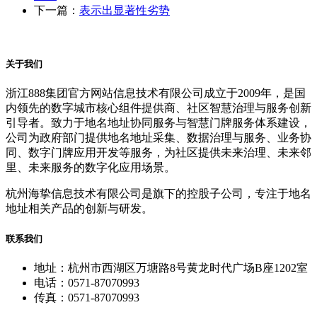
下一篇：
表示出显著性劣势
关于我们
浙江888集团官方网站信息技术有限公司成立于2009年，是国
内领先的数字城市核心组件提供商、社区智慧治理与服务创新
引导者。致力于地名地址协同服务与智慧门牌服务体系建设，
公司为政府部门提供地名地址采集、数据治理与服务、业务协
同、数字门牌应用开发等服务，为社区提供未来治理、未来邻
里、未来服务的数字化应用场景。
杭州海挚信息技术有限公司是旗下的控股子公司，专注于地名
地址相关产品的创新与研发。
联系我们
地址：杭州市西湖区万塘路8号黄龙时代广场B座1202室
电话：0571-87070993
传真：0571-87070993