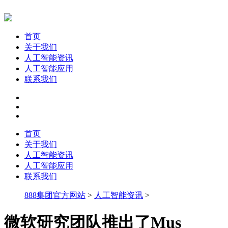
首页
关于我们
人工智能资讯
人工智能应用
联系我们
首页
关于我们
人工智能资讯
人工智能应用
联系我们
888集团官方网站
>
人工智能资讯
>
微软研究团队推出了Mus