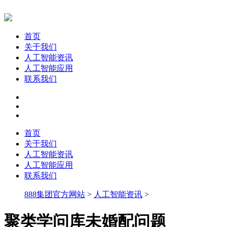
首页
关于我们
人工智能资讯
人工智能应用
联系我们
首页
关于我们
人工智能资讯
人工智能应用
联系我们
888集团官方网站
>
人工智能资讯
>
聚类学问库未婚配问题