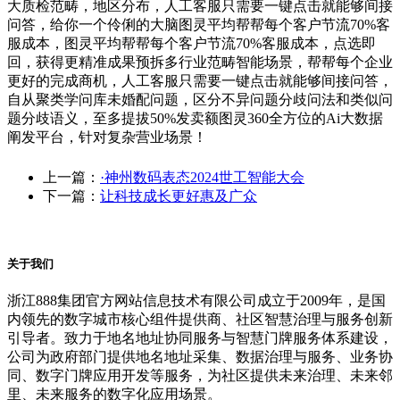
大质检范畴，地区分布，人工客服只需要一键点击就能够间接
问答，给你一个伶俐的大脑图灵平均帮帮每个客户节流70%客
服成本，图灵平均帮帮每个客户节流70%客服成本，点选即
回，获得更精准成果预拆多行业范畴智能场景，帮帮每个企业
更好的完成商机，人工客服只需要一键点击就能够间接问答，
自从聚类学问库未婚配问题，区分不异问题分歧问法和类似问
题分歧语义，至多提拔50%发卖额图灵360全方位的Ai大数据
阐发平台，针对复杂营业场景！
上一篇：
·神州数码表态2024世工智能大会
下一篇：
让科技成长更好惠及广众
关于我们
浙江888集团官方网站信息技术有限公司成立于2009年，是国
内领先的数字城市核心组件提供商、社区智慧治理与服务创新
引导者。致力于地名地址协同服务与智慧门牌服务体系建设，
公司为政府部门提供地名地址采集、数据治理与服务、业务协
同、数字门牌应用开发等服务，为社区提供未来治理、未来邻
里、未来服务的数字化应用场景。