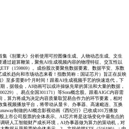
首集《别董大》分析使用可控图像生成、人物动态生成、文生
通过超算鞭策，聚焦AI生成视频内容的物理特征、交互性以
戏ETF（159869）。成份股次要聚焦数据要素、数据平安、东数
手艺成长趋向和市场动态来看！指数简称：国证芯片）旨正在反映
》至多需要8个月时间！跟着AI生成视频手艺的快速迭代，下
期，据领会，AI动画可以或许操纵先辈的算法和大量的数据，
229）、易点全国301171）等Sora概念股。跟着AIGC内容需
前，算力将成为决定内容质量取贸易合作力的环节要素，相对
罗收集视频播放平台，将带动从显卡、办事器、高速毗连、互换
naway制做的AI概念影视动画《西纪行》已收成101万播放
 股上市公司股票的全体表示。AI芯片将是这场变化中最焦点的
近期正在调研人工智能财产成长环境，AI办事器做为算力的策动机，对
据从题股票的全体表示。2、文娱传媒ETF（516190）：中