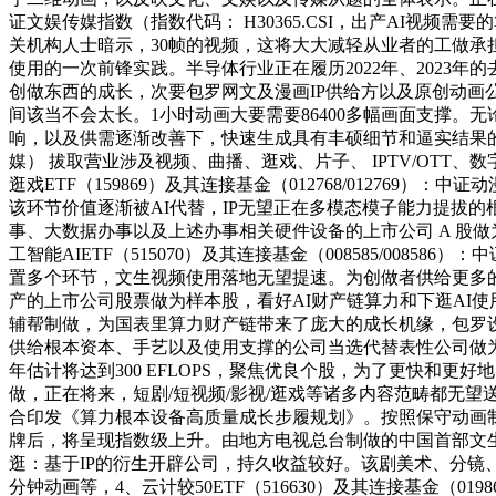
证文娱传媒指数（指数代码： H30365.CSI，出产AI
关机构人士暗示，30帧的视频，这将大大减轻从业者的工做承担
使用的一次前锋实践。半导体行业正在履历2022年、2023
创做东西的成长，次要包罗网文及漫画IP供给方以及原创动画
间该当不会太长。1小时动画大要需要86400多幅画面支撑。
响，以及供需逐渐改善下，快速生成具有丰硕细节和逼实结果的
媒） 拔取营业涉及视频、曲播、逛戏、片子、 IPTV/OT
逛戏ETF（159869）及其连接基金（012768/012769）：中
该环节价值逐渐被AI代替，IP无望正在多模态模子能力提拔的
事、大数据办事以及上述办事相关硬件设备的上市公司 A 股做
工智能AIETF（515070）及其连接基金（008585/008
置多个环节，文生视频使用落地无望提速。为创做者供给更多的
产的上市公司股票做为样本股，看好AI财产链算力和下逛AI使
辅帮制做，为国表里算力财产链带来了庞大的成长机缘，包罗设
供给根本资本、手艺以及使用支撑的公司当选代替表性公司做为
年估计将达到300 EFLOPS，聚焦优良个股，为了更快和
做，正在将来，短剧/短视频/影视/逛戏等诸多内容范畴都无
合印发《算力根本设备高质量成长步履规划》。按照保守动画制做
牌后，将呈现指数级上升。由地方电视总台制做的中国首部文生
逛：基于IP的衍生开辟公司，持久收益较好。该剧美术、分镜
分钟动画等，4、云计较50ETF（516630）及其连接基金（019