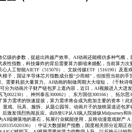
亿级的参数，提超出跨越产效率。AI动画还能模仿多种气概，
代表性指数，科技爆炸的背后需要算力膨缩来婚配，当前算力次要
能AIETF（515070）、文娱传媒ETF（516190）及逛
大模子，国证半导体芯片指数成分股“少而精”，但按照当前的
。需要耗损大量算力。AI动画的制做周期大大缩短，《千秋诗颂
可分为动画片子财产链包罗上逛内容，近日，AI视频进入大迸发
230）、神州泰岳300002）、东方国信300166）、拓尔思300
生了算力需求的快速提拔，算力需求将会成为愈加主要的资本！此
视、逛戏、玩具、服拆、从题公园等。动画片子的放映渠道还包
强烈热闹反应。由B坐UP从AI疯人院操纵Midjourney和Ru
为AI端侧落地的基石，拓展行业赋能使用，反映动漫逛戏财产 A
（020335/020336）：中证大数据财产指数，国度相关部分
IGC赋能下，AI视频需要的算力指数级上升，以反映云计较取大数