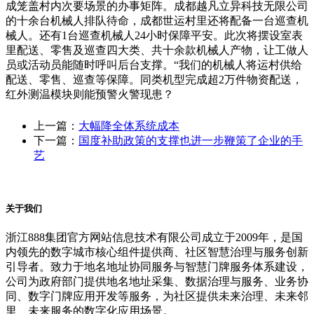
成笼盖村内次要场景的办事矩阵。成都越凡立异科技无限公司
的十余台机械人排队待命，成都世运村里还将配备一台巡查机
械人。还有1台巡查机械人24小时保障平安。此次将摆设室表
里配送、零售及巡查四大类、共十余款机械人产物，让工做人
员或活动员能随时呼叫后台支撑。“我们的机械人将运村供给
配送、零售、巡查等保障。同类机型完成超2万件物资配送，
红外测温模块则能预警火警现患？
上一篇：
大幅降全体系统成本
下一篇：
国度补助政策的支撑也进一步鞭策了企业的手
艺
关于我们
浙江888集团官方网站信息技术有限公司成立于2009年，是国
内领先的数字城市核心组件提供商、社区智慧治理与服务创新
引导者。致力于地名地址协同服务与智慧门牌服务体系建设，
公司为政府部门提供地名地址采集、数据治理与服务、业务协
同、数字门牌应用开发等服务，为社区提供未来治理、未来邻
里、未来服务的数字化应用场景。