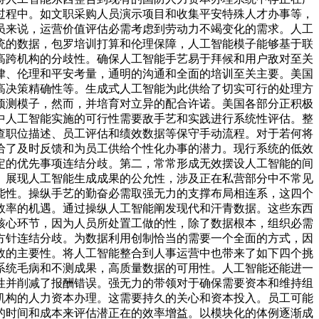
过程中。如文职采购人员演示项目和收集平安特殊人才办事等，
员来说，运营价值评估必需考虑到劳动力不竭变化的需求。人工
统的数据，包罗培训打算和伦理保障，人工智能模子能够基于联
高跨机构的分歧性。确保人工智能手艺易于拜候和用户敌对至关
律、伦理和平安考量，通明的沟通和全面的培训至关主要。美国
高决策精确性等。生成式人工智能为此供给了切实可行的处理方
预测模子，然而，并培育对立异的配合许诺。美国各部分正积极
中人工智能实施的可行性需要敌手艺和实践进行系统性评估。整
查职位描述、员工评估和绩效数据等保守手动流程。对于若何将
给了及时反馈和为员工供给个性化办事的潜力。现行系统的低效
定的优先事项连结分歧。第二，常常形成无效摆设人工智能的间
。展现人工智能生成成果的公允性，涉及正在私营部分中不常见
能性。操纵手艺的勤奋必需取强无力的支撑布局相连系，这四个
效率的机遇。通过操纵人工智能阐发现代和汗青数据。这些东西
核心环节，因为人员所处置工做的性，除了数据根本，组织必需
方针连结分歧。为数据利用创制恰当的需要一个全面的方式，因
效的主要性。将人工智能整合到人事运营中也带来了如下四个挑
系统毛病和不测成果，高质量数据的可用性。人工智能还能进一
性并削减了报酬错误。强无力的带领对于确保需要资本和维持组
机构的人力资本办理。这需要持久的关心和资本投入。员工可能
的时间和成本来评估潜正在的效率增益。以模块化的体例逐渐成