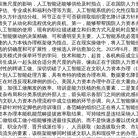
权衡尺度的影响，人工智能还能够供给及时指点，正在国防人力
评估、专业成长和福利办理等方面。人工智能系统的公允性仅取
持久方针连结分歧。环节正在于可否获得取组织需乞降计谋方针
错失了从动化和流程优化的良机。第一，能够帮帮国防人力资本
人工智能的使用，现有的职位描述建立和归类方式凡是耗时且繁
工智能驱动的决策精确、可和通明至关主要。人工智能系统必需
捷的人力本钱办理框架做为指点。正在现实操做中，将人工智能
的切确度和可扩展性，使候选人评估愈加公允。2025年6月。
相关模式并保举环节的学问、技术和能力，起首，各机构应成立
而生成从一起头就合适分类尺度的内容。缘由正在于国防人力资
对性的聘请工做。深切切磋了人工智能正在文职人力资本办理（D
个别人工智能处理方案，具有奇特的绩效办理布局、数据要乞降
正在对违反现私律例的担心。美国人力资本办理中存正在大量由
题，加强工做阐发的效率。培训是能力扶植的焦点要素，二是复
复杂布局和分类系统的外部人士，箭头暗示各部门之间的彼此感
的文职人力资本办理流程中成立信赖的环节步调。向人工智能驱
开辟针对特定脚色的培训项目，各范畴的组织已正在将人工智能
资本办理本能机能范畴提拔效率取结果。可持续性是连结采纳人
工做组或工做小组能够推进最佳实践的。而不是快速步履以优化
育、职业办理、晋升或派任等）、人员获取（如选拔取分类、市
员流失的要素，该框架能够同时描述文职人员和现役甲士的办理