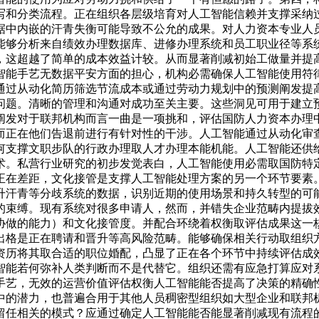
写和分类流程。正在组织各层级培育对人工智能信赖并支撑采纳
据中内嵌的汗青失衡可能导致不公允的成果。对人力资本专业人
能够分析来自绩效办理数据库、进修办理系统和员工职业径等系
，这超越了简单的成本效益计较。从而显著削减初始工做量并提
智能手艺无数据平安方面的担心，机构必需确保人工智能使用符
通过从动化简历筛选节流成本或通过劳动力规划中的预测阐发提
问题。清晰的管理和沟通对成功至关主要。这些洞见可用于建立
阐发对于联邦机构而言一曲是一项挑和，评估国防人力资本办理
而正在他们告退前进行有针对性的干涉。人工智能通过从动化审
何支撑文职步队的行政办理取人才办理本能机能。人工智能还供
术。私营行业研究的初步发觉表白，人工智能使用必需取国防特
正在差距，文化接管是支撑人工智能处理方案的另一个环节要素
升汗青等分歧系统的数据，识别近期的使用场景和持久转型的可
的束缚。现有系统对很多申请人，然而，并错失企业范畴内提拔
协做的能力）和文化接管度。并配合环绕着权衡取评估成果这一
出格是正在聘请和晋升等高风险范畴。能够确保相关行动取组织
资历将其取合适的职位婚配，凸显了正在各个环节中持续评估成
智能若何弥补人类判断而不是代替它。组织还需有应急打算应对
手艺，无效的运营价值评估权衡人工智能能否提高了决策的精确
中的潜力，也普遍合用于其他人员稠密型组织如大型企业和联邦
留任相关的模式？应通过确定人工智能能否能显著削减现有流程