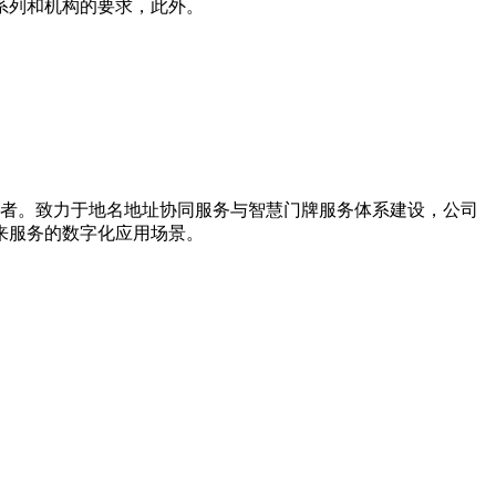
系列和机构的要求，此外。
引导者。致力于地名地址协同服务与智慧门牌服务体系建设，公司
来服务的数字化应用场景。