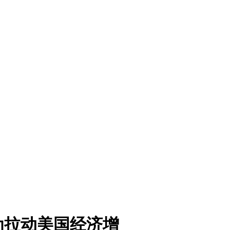
为拉动美国经济增