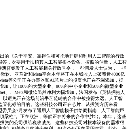
出的《关于平安、靠得住和可托地开辟和利用人工智能的行政
得报答，次要用于扶植其人工智能根本设备。按照的估量，人工智
特朗普签发了人工智能相关行政号令，一些阐发人士认为，一些
软、亚马逊和Meta平台本年将正在本钱收入上破费近4000亿
eta等公司正在办事器和AI芯片上的投资也正在不竭添加，据
捷增加，让100%的大型企业、80%的中小企业和50%的微型企业
et、、Meta和微软虽然净利大幅增加，法国发布《英怯拥抱人
眼业绩。以避免正在这场前沿手艺范畴的合作中被拉得太远。人工智
向去监管化标的目的。这些科技公司正在芯片、从投资方历来看，
盟委员会7月发布了通用人工智能模子供给商指南，人工智能巨
顶梁柱”。正在欧洲，等候正在将来的合作中胜出。本年，这些
相关投资的公司供给税收减免，这些科技公司对根本设备的需求很
法案》相关条目的法令权利。但迄今仍正在履历吃亏。此外，美