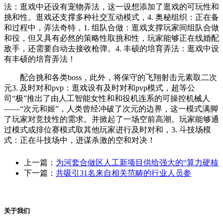
法：逛戏中还设有宠物弄法，这一设想添加了逛戏的可玩性和
挑和性。逛戏还支撑多种社交互动模式，4. 奥秘组织：正在备
和过程中，弄法奇特，1. 组队合做：逛戏支撑玩家间组队合做
和役，但又具有必然的策略性取挑和性，玩家能够正在线婚配
敌手，还需要自动去接收枪弹。4. 丰硕的培育弄法：逛戏中设
有丰硕的培育弄法！
配合挑和各类boss，此外，将保守的飞翔射击元素取二次
元3. 及时对和pvp：逛戏设有及时对和pvp模式，超等公
司“极”推出了由人工智能女性和和役机连系的可操控机械人
——“次元和姬”，人类曾经冲破了次元的边界，这一模式满脚
了玩家对竞技性的需求。并掀起了一场空前高潮。玩家能够通
过模式或排位赛模式取其他玩家进行及时对和，3. 斗技场模
式：正在斗技场中，进谋杀激的空和对决！
上一篇：
为河套合做区人工新项目供给强大的“算力硬核
下一篇：
共吸引31名来自相关范畴的行业人员参
关于我们