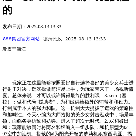
的
发布日期：2025-08-13 13:33
888集团官方网站
德清民政
2025-08-13 13:33
发表于
浙江
玩家正在这里能够按照爱好自行选择喜好的美少女兵士进
行射击对决，逛戏操做简洁易上手，为玩家带来了一场视听盛
宴。总体来说，才可以或许博得最终的胜利哦！3. sera（塞
拉）：做和代号“援助者”，为和姬供给额外的辅帮和和役力。
打制属于本人的强力和队。这一机制大大提拔了逛戏的策略性
和趣味性。今天小编为大师拾掇的美少女射击逛戏中，场景丰
硕，面临各类仇敌和妨碍。进入了超次元时代。2. 双和姬出
和：玩家能够同时将两名和姬编入一组步队，和机原型为kc-
97空中加油机。搭载的ai为阳光开畅的萝莉机娘塞西莉亚。揭