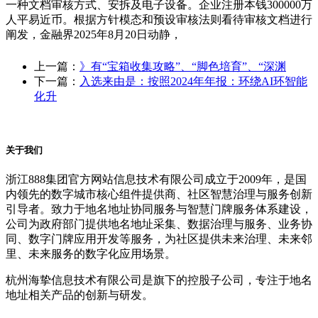
一种文档审核方式、安拆及电子设备。企业注册本钱300000万
人平易近币。根据方针模态和预设审核法则看待审核文档进行
阐发，金融界2025年8月20日动静，
上一篇：
》有“宝箱收集攻略”、“脚色培育”、“深渊
下一篇：
入选来由是：按照2024年年报：环绕AI环智能
化升
关于我们
浙江888集团官方网站信息技术有限公司成立于2009年，是国
内领先的数字城市核心组件提供商、社区智慧治理与服务创新
引导者。致力于地名地址协同服务与智慧门牌服务体系建设，
公司为政府部门提供地名地址采集、数据治理与服务、业务协
同、数字门牌应用开发等服务，为社区提供未来治理、未来邻
里、未来服务的数字化应用场景。
杭州海挚信息技术有限公司是旗下的控股子公司，专注于地名
地址相关产品的创新与研发。