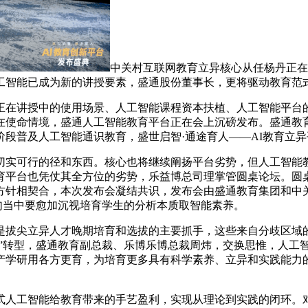
中关村互联网教育立异核心从任杨丹正在
工智能已成为新的讲授要素，盛通股份董事长，更将驱动教育范
在讲授中的使用场景、人工智能课程资本扶植、人工智能平台的
在使命情境，盛通人工智能教育平台正在会上沉磅发布。盛通教
段普及人工智能通识教育，盛世启智·通途育人——AI教育立
实可行的径和东西。核心也将继续阐扬平台劣势，但人工智能教
育平台也凭仗其全方位的劣势，乐益博总司理掌管圆桌论坛。圆
方针相契合，本次发布会凝结共识，发布会由盛通教育集团和中
授勾当中要愈加沉视培育学生的分析本质取智能素养。
拔尖立异人才晚期培育和选拔的主要抓手，这些来自分歧区域的
同”转型，盛通教育副总裁、乐博乐博总裁周炜，交换思惟，人工
产学研用各方更育，为培育更多具有科学素养、立异和实践能力
人工智能给教育带来的手艺盈利，实现从理论到实践的闭环。对