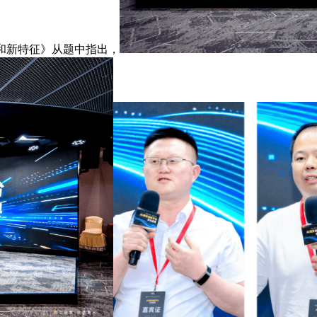
和新特征》从题中指出，