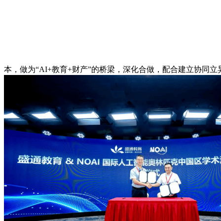
本，做为“AI+教育+财产”的桥梁，深化合做，配合建立协同立