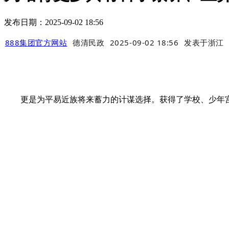
发布日期：2025-09-02 18:56
888集团官方网站
德清民政
2025-09-02 18:56
发表于
浙江
更是为平易近族将来蓄力的计谋选择。获得了学校、少年宫