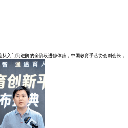
从入门到进阶的全阶段进修体验，中国教育手艺协会副会长，