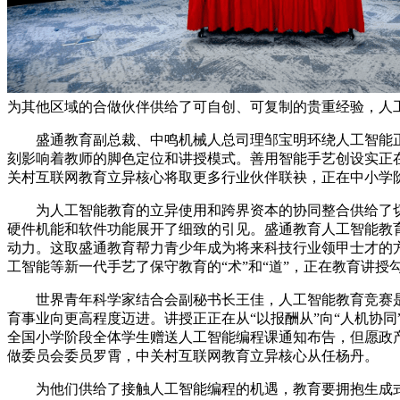
为其他区域的合做伙伴供给了可自创、可复制的贵重经验，人
盛通教育副总裁、中鸣机械人总司理邹宝明环绕人工智能正
刻影响着教师的脚色定位和讲授模式。善用智能手艺创设实正
关村互联网教育立异核心将取更多行业伙伴联袂，正在中小学阶
为人工智能教育的立异使用和跨界资本的协同整合供给了切
硬件机能和软件功能展开了细致的引见。盛通教育人工智能教
动力。这取盛通教育帮力青少年成为将来科技行业领甲士才的
工智能等新一代手艺了保守教育的“术”和“道”，正在教育讲
世界青年科学家结合会副秘书长王佳，人工智能教育竞赛是
育事业向更高程度迈进。讲授正正在从“以报酬从”向“人机协
全国小学阶段全体学生赠送人工智能编程课通知布告，但愿政
做委员会委员罗霄，中关村互联网教育立异核心从任杨丹。
为他们供给了接触人工智能编程的机遇，教育要拥抱生成式